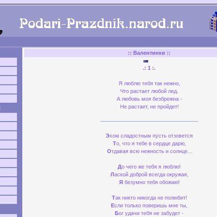
:: Валентинки ::
.: 1 :.
Я люблю тебя так нежно,
Что растает любой лед.
А любовь моя безбрежна -
Не растает, не пройдет!
Э
хом сладостным пусть отзовется
Т
о, что я тебе в сердце дарю,
О
тдавая всю нежность и солнце...
Д
о чего же тебя я люблю!
Л
аской доброй всегда окружая,
Я
безумно тебя обожаю!
Т
ак никто никогда не полюбит!
Е
сли только поверишь мне ты,
Б
ог удачи тебя не забудет -