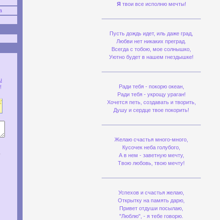
Я
твои все исполню мечты!
Пусть дождь идет, иль даже град,
Любви нет никаких преград.
Всегда с тобою, мое солнышко,
Уютно будет в нашем гнездышке!
Ради тебя - покорю океан,
Ради тебя - укрощу ураган!
Хочется петь, создавать и творить,
Душу и сердце твое покорить!
Желаю счастья много-много,
Кусочек неба голубого,
А в нем - заветную мечту,
Твою любовь, твою мечту!
Успехов и счастья желаю,
Открытку на память дарю,
Привет отдуши посылаю,
"Люблю", - я тебе говорю.